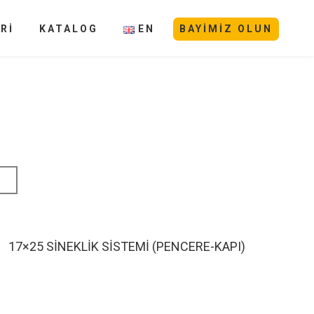
Rİ
KATALOG
EN
BAYIMIZ OLUN
I
17×25 SİNEKLİK SİSTEMİ (PENCERE-KAPI)