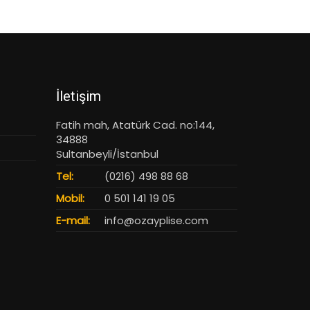
İletişim
Fatih mah, Atatürk Cad. no:144,
34888
Sultanbeyli/İstanbul
Tel:
(0216) 498 88 68
Mobil:
0 501 141 19 05
E-mail:
info@ozayplise.com