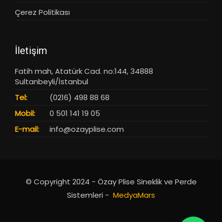
Çerez Politikası
İletişim
Fatih mah, Atatürk Cad. no:144, 34888
Sultanbeyli/İstanbul
Tel:
(0216) 498 88 68
Mobil:
0 501 141 19 05
E-mail:
info@ozayplise.com
© Copyright 2024 - Özay Plise Sineklik ve Perde
Sistemleri -
MedyaMars