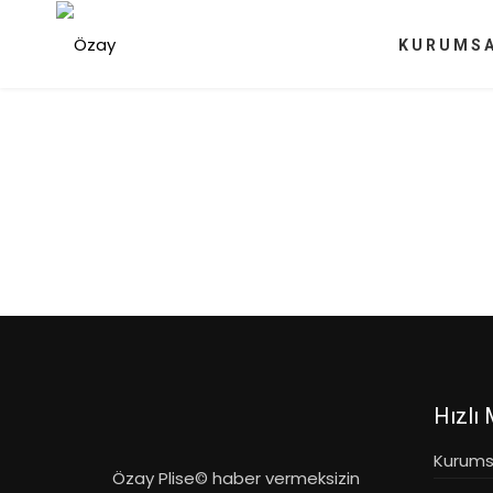
KURUMS
Hızlı
Kurums
Özay Plise© haber vermeksizin