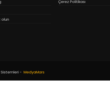
g
Çerez Politikası
 olun
e Sistemleri -
MedyaMars