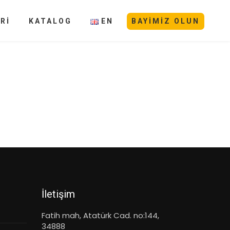
Rİ
KATALOG
EN
BAYIMIZ OLUN
İletişim
Fatih mah, Atatürk Cad. no:144,
34888