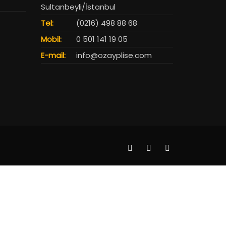
Sultanbeyli/İstanbul
Tel:
(0216) 498 88 68
Mobil:
0 501 141 19 05
E-mail:
info@ozayplise.com