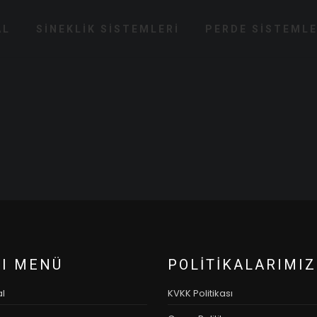
AL
SİNEKLİK SİSTEMLERİ
PERDE SİSTEMLE
LI MENÜ
POLITIKALARIMIZ
l
KVKK Politikası