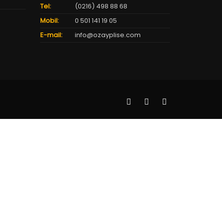
Tel:
(0216) 498 88 68
Mobil:
0 501 141 19 05
E-mail:
info@ozayplise.com