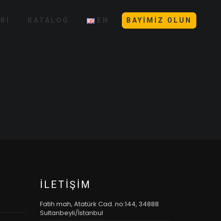
Rİ
KATALOG
EN
BAYIMIZ OLUN
İLETIŞIM
Fatih mah, Atatürk Cad. no:144, 34888
Sultanbeyli/İstanbul