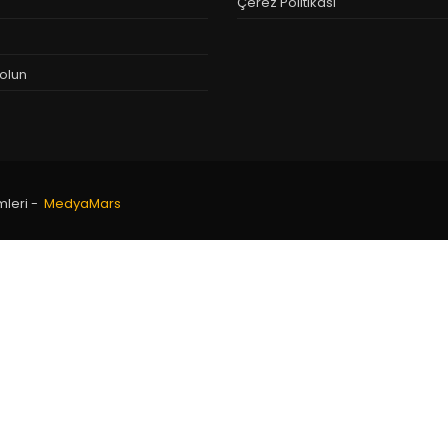
Çerez Politikası
olun
mleri -
MedyaMars