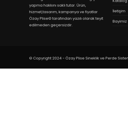
Katalog
yapma hakkını saklı tutar. Ürün,
İletişim
hizmet,tasarım, kampanya ve fiyatlar
Özay Plise© tarafından yazılı olarak teyit
Bayimiz 
edilmeden geçersizdir.
© Copyright 2024 - Özay Plise Sineklik ve Perde Siste