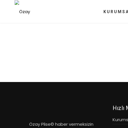
KURUMS
Hızlı
Kurums
Özay Plise© haber vermeksizin