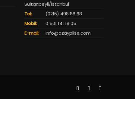
Sultanbeyli/İstanbul
Tel:
(0216) 498 88 68
Mobil:
0 501 141 19 05
E-mail:
info@ozayplise.com