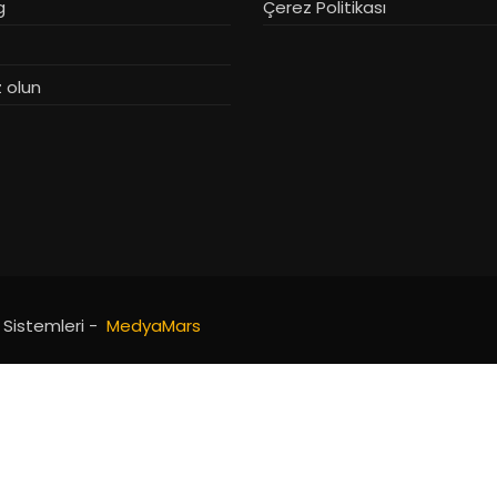
g
Çerez Politikası
 olun
e Sistemleri -
MedyaMars