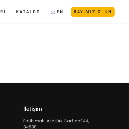
Rİ
KATALOG
EN
BAYIMIZ OLUN
İletişim
Fatih mah, Atatürk Cad. no:144,
34888