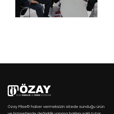
Özay Plise© haber vermeksizin sitede sunduğu ürün
ve hizmetlerde değişiklik yapma hakkını saklı tutar.