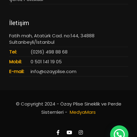
İletişim
Fatih mah, Atatürk Cad. no:144, 34888
Sultanbeyli/İstanbul
Tel:
(0216) 498 88 68
Mobil:
0 501 141 19 05
E-mail:
info@ozayplise.com
© Copyright 2024 - Özay Plise Sineklik ve Perde
Sistemleri -
MedyaMars