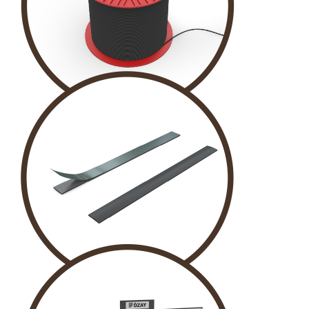
İP
PVC ŞERİT