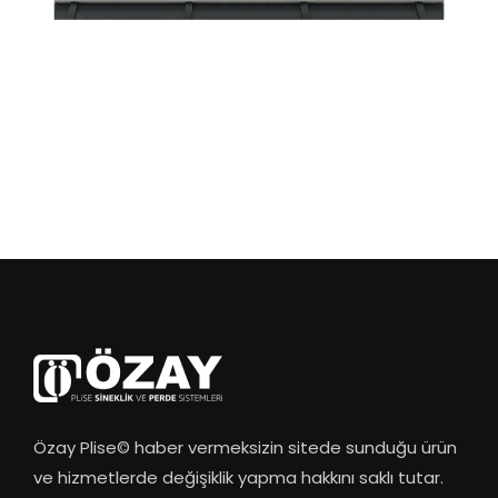
Özay Plise© haber vermeksizin sitede sunduğu ürün
ve hizmetlerde değişiklik yapma hakkını saklı tutar.