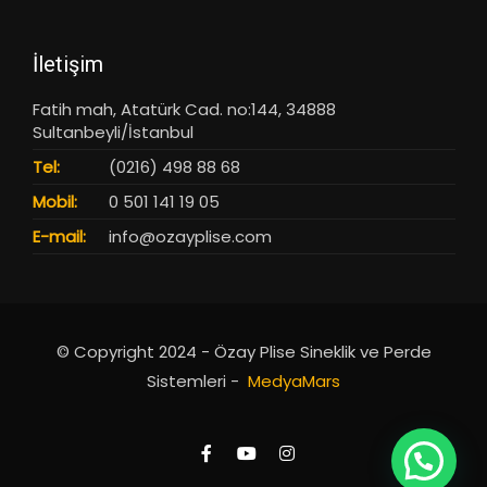
İletişim
Fatih mah, Atatürk Cad. no:144, 34888
Sultanbeyli/İstanbul
Tel:
(0216) 498 88 68
Mobil:
0 501 141 19 05
E-mail:
info@ozayplise.com
© Copyright 2024 - Özay Plise Sineklik ve Perde
Sistemleri -
MedyaMars