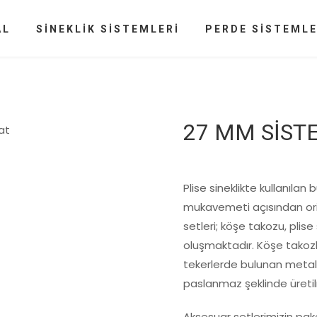
AL
SİNEKLİK SİSTEMLERİ
PERDE SİSTEMLE
27 MM SİST
Plise sineklikte kullanılan
mukavemeti açısından ori
setleri; köşe takozu, plis
oluşmaktadır. Köşe takozl
tekerlerde bulunan meta
paslanmaz şeklinde üretilm
Aksesuar setlerimizin pak