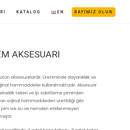
Rİ
KATALOG
EN
BAYIMIZ OLUN
EM AKSESUARI
 bütün aksesuarlardır. Üretiminde dayanıklılık ve
jinal hammaddeler kullanılmaktadır. Aksesuar
e sineklik tekeri ve İp sabitleme piminden
arı orijinal hammaddeden üretildiği gibi
l pim ise su ve nemden etkilenmeyen
iştir.
et içeriğinde 4 adet köşe takozu, 2 adet teker