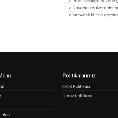
✔ Plise sinekliğin düzgün 
✔ Dayanıklı malzemeler s
✔ Manyetik kilit ve gerdir
 Menü
Politikalarımız
al
KVKK Politikası
g
Çerez Politikası
 olun