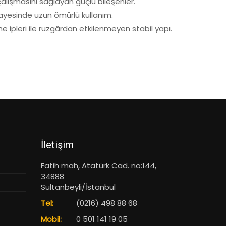
çalışmasını sağlayan güçlü bileşenler.
ayesinde uzun ömürlü kullanım.
me ipleri ile rüzgârdan etkilenmeyen stabil yapı.
İletişim
Fatih mah, Atatürk Cad. no:144,
34888
Sultanbeyli/İstanbul
Tel:
(0216) 498 88 68
Mobil:
0 501 141 19 05