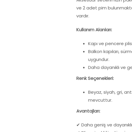
ve 2 adet pim bulunmaktad
vardır.
Kullanım Alanları:
Kapı ve pencere plise
Balkon kapıları, sürm
uygundur.
Daha dayanıklı ve geni
Renk Seçenekleri:
Beyaz, siyah, gri, ant
mevcuttur.
Avantajları:
✔ Daha geniş ve dayanıklı 