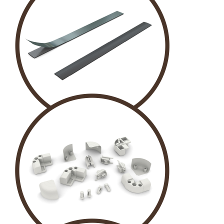
KUŞ GÖZÜ
PVC ŞERİT