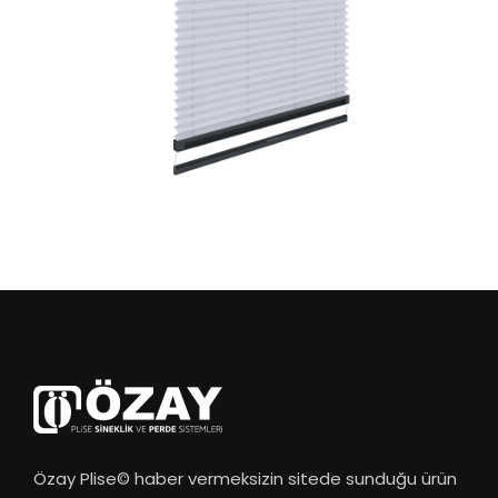
Özay Plise© haber vermeksizin sitede sunduğu ürün