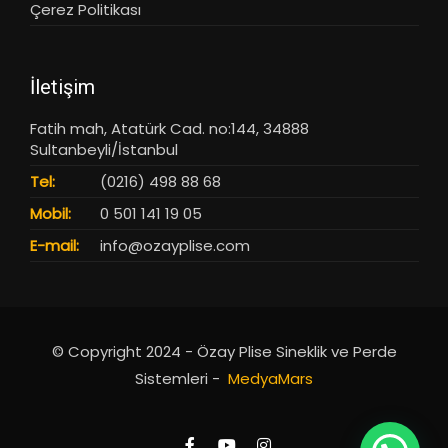
Çerez Politikası
İletişim
Fatih mah, Atatürk Cad. no:144, 34888
Sultanbeyli/İstanbul
Tel:
(0216) 498 88 68
Mobil:
0 501 141 19 05
E-mail:
info@ozayplise.com
© Copyright 2024 - Özay Plise Sineklik ve Perde
Sistemleri -
MedyaMars